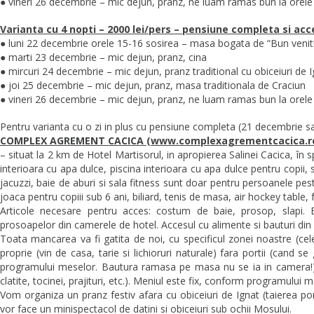
● vineri 26 decembrie – mic dejun, pranz, ne luam ramas bun la orele
Varianta cu 4 nopti – 2000 lei/pers – pensiune completa si a
● luni 22 decembrie orele 15-16 sosirea – masa bogata de “Bun venit
● marti 23 decembrie – mic dejun, pranz, cina
● mircuri 24 decembrie – mic dejun, pranz traditional cu obiceiuri de I
● joi 25 decembrie – mic dejun, pranz, masa traditionala de Craciun
● vineri 26 decembrie – mic dejun, pranz, ne luam ramas bun la orele
Pentru varianta cu o zi in plus cu pensiune completa (21 decembrie 
COMPLEX AGREMENT CACICA (www.complexagrementcacica.r
– situat la 2 km de Hotel Martisorul, in apropierea Salinei Cacica, în 
interioara cu apa dulce, piscina interioara cu apa dulce pentru copii, s
jacuzzi, baie de aburi si sala fitness sunt doar pentru persoanele pe
joaca pentru copiii sub 6 ani, biliard, tenis de masa, air hockey table,
Articole necesare pentru acces: costum de baie, prosop, slapi. Ex
prosoapelor din camerele de hotel. Accesul cu alimente si bauturi din 
Toata mancarea va fi gatita de noi, cu specificul zonei noastre (ce
proprie (vin de casa, tarie si lichioruri naturale) fara portii (cand s
programului meselor. Bautura ramasa pe masa nu se ia in camera!), s
clatite, tocinei, prajituri, etc.). Meniul este fix, conform programului m
Vom organiza un pranz festiv afara cu obiceiuri de Ignat (taierea por
vor face un minispectacol de datini si obiceiuri sub ochii Mosului.