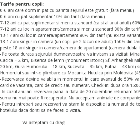
Tarife pentru copii:
0-6 ani care dorm in pat cu parintii sejurul este gratuit (fara meniu)
0-6 ani cu pat suplimentar 10% din tarif (fara meniu)
7-12 ani cu pat suplimentar si meniu standard (ca si al unui adult) 60% 
7-12 ani cu loc in apartament/camera si meniu standard 80% din tarif
13-17 ani cu loc in camera/apartament 80% din tarif (nu exista varian
13-17 ani singur in camera (un copil pe 2 locuri de adult) 150% din tari
peste 18 ani singur in camera/camera de apartament (camera dubla in
-Pe toata durata sejurului dumneavoastra va invitam sa vizitati Min
Cacica – 2 km, Biserica de lemn (monument istoric) Sf. Arhangheli Miha
20 km, Gura-Humorului – 18 km, Sucevita – 35 km, Putna – 48 km) si sa
Humorului sau intr-o plimbare cu Mocanita Hutulca prin Moldovita (4
-Rezervarea devine valabila in momentul in care avansul de 50% v
card de vacanta, card de credit sau numerar. Check-in: dupa ora 15:00
-In cazul anularii rezervarii pana la data de 20 noiembrie returnam 5
suma nu mai poate fi recuperata. Nu acceptam animale de companie
-Pentru intrebari sau rezervari va stam la dispozitie la numarul de
hotelului daca doriti sa ne faceti o vizita.
Va asteptam cu drag!