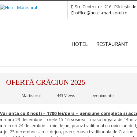
Str. Centru, nr. 216, Pârteştii
office@hotel-martisorul.ro
HOTEL
RESTAURANT
OFERTĂ CRĂCIUN 2025
Martisorul
443 Views
evenimente
Varianta cu 3 nopti – 1700 lei/pers – pensiune completa si a
● marti 23 decembrie – orele 15-16 sosirea – masa bogata de “Bun ve
● mircuri 24 decembrie – mic dejun, pranz traditional cu obiceiuri de I
● joi 25 decembrie – mic dejun, pranz, masa traditionala de Craciun