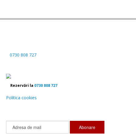
Date de contact
Gheorghe Boloca
0730 808 727
office@hotel-martisorul.ro
Str. Centru, nr. 216, Partestii de Sus, comuna Cacica, Suceava,
Rezervări la
0730 808 727
Politica cookies
Newsletter