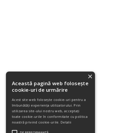
×
Această pagină web folosește
cookie-uri de urmărire
Acest site web folosește cookie-uri pentru a
îmbunătăți experiența utilizatorului. Prin
utilizarea site-ului nostru web, acceptați
toate cookie-urile în conformitate cu politica
noastră privind cookie-urile.
Detalii
DE PERFORMANȚĂ